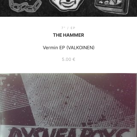
7" / EP
THE HAMMER
Vermin EP (VALKOINEN)
5.00
€