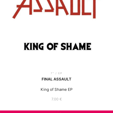
7" / EP
FINAL ASSAULT
King of Shame EP
7.00
€