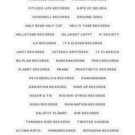
FITLESS LIFE RECORDS
GATE OF DELIRIA
GOODWILL RECORDS
GROUND ZERO
HALF BEAR HALF CAT
HELL'S TONE RECORDS
HELLSTONE RECORDS
HILJAISET LEVYT
IF SOCIETY
ILP RECORDS
IT'S ELEVEN RECORDS
JAHTI RECORDS
JOTESKII GROTESKII
JT CLASSICS
NO PLAN RECORDS
NUNCHAKUPUNK
PEKU RECORDS
PLANET RECORDS
PRANK
PROSTHETIC RECORDS
PSYCHEDELICA RECORDS
RAAKANAAMA
RADIATION REISSUES
RAVE UP RECORDS
RAZOR & TIE
ROCKIN' GYROS RECORDS
ROKU RECORDS
RUIN NATION RECORDS
SALATUT ELÄMÄT
SHE RECORDS
TORNADO RIDE RECORDS
TWISTED CHORDS
ULTIMA RATIO
VINNARECORDS
WIFAGENA RECORDS