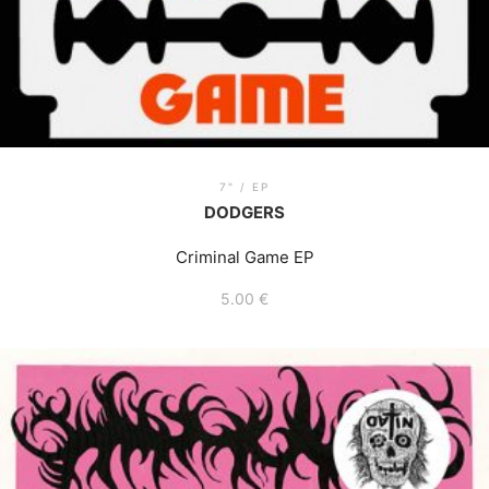
7" / EP
DODGERS
Criminal Game EP
5.00
€