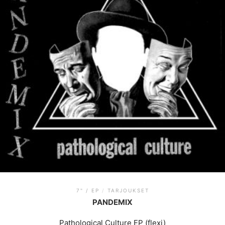
7" / EP
/
TARJOUKSET
PANDEMIX
Pathological Culture EP (flexi)