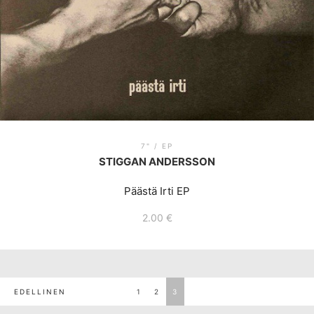
7" / EP
STIGGAN ANDERSSON
Päästä Irti EP
2.00
€
ARTIKKELIEN
EDELLINEN
1
2
3
SELAUS