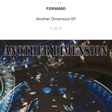
7" / EP
FORWARD
Another Dimension EP
5.00
€