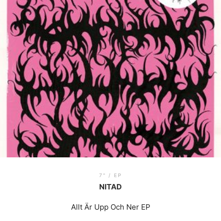
7" / EP
NITAD
Allt Är Upp Och Ner EP