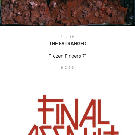
7" / EP
THE ESTRANGED
Frozen Fingers 7"
5.00
€