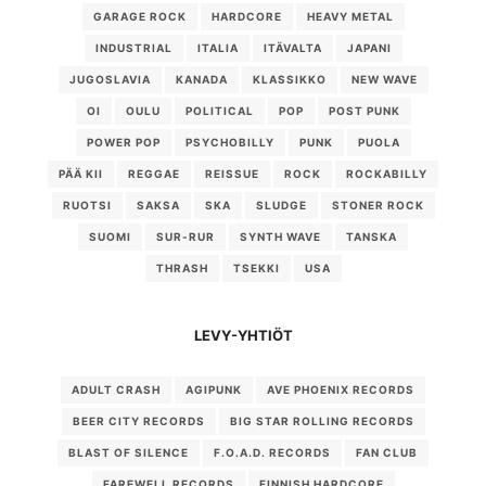
GARAGE ROCK
HARDCORE
HEAVY METAL
INDUSTRIAL
ITALIA
ITÄVALTA
JAPANI
JUGOSLAVIA
KANADA
KLASSIKKO
NEW WAVE
OI
OULU
POLITICAL
POP
POST PUNK
POWER POP
PSYCHOBILLY
PUNK
PUOLA
PÄÄ KII
REGGAE
REISSUE
ROCK
ROCKABILLY
RUOTSI
SAKSA
SKA
SLUDGE
STONER ROCK
SUOMI
SUR-RUR
SYNTH WAVE
TANSKA
THRASH
TSEKKI
USA
LEVY-YHTIÖT
ADULT CRASH
AGIPUNK
AVE PHOENIX RECORDS
BEER CITY RECORDS
BIG STAR ROLLING RECORDS
BLAST OF SILENCE
F.O.A.D. RECORDS
FAN CLUB
FAREWELL RECORDS
FINNISH HARDCORE