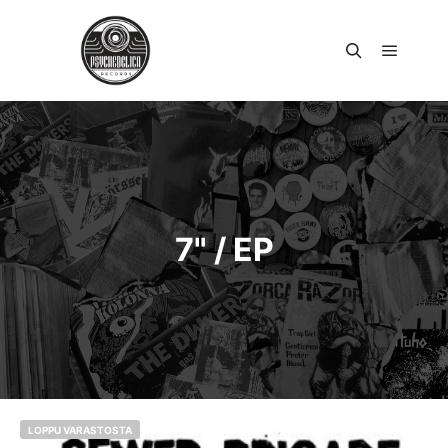
Päävali
Haku
7" / EP
LOPPU VARASTOSTA