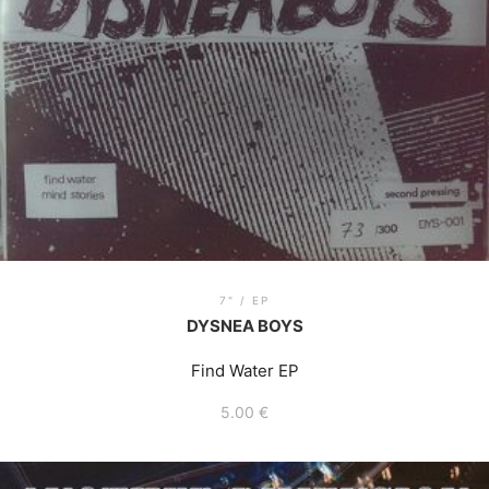
7" / EP
DYSNEA BOYS
Find Water EP
5.00
€