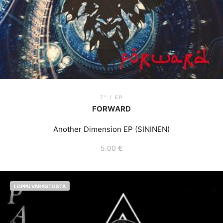
7" / EP
FORWARD
Another Dimension EP (SININEN)
5.00
€
LOPPU VARASTOSTA