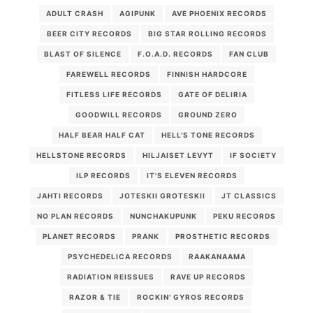
ADULT CRASH
AGIPUNK
AVE PHOENIX RECORDS
BEER CITY RECORDS
BIG STAR ROLLING RECORDS
BLAST OF SILENCE
F.O.A.D. RECORDS
FAN CLUB
FAREWELL RECORDS
FINNISH HARDCORE
FITLESS LIFE RECORDS
GATE OF DELIRIA
GOODWILL RECORDS
GROUND ZERO
HALF BEAR HALF CAT
HELL'S TONE RECORDS
HELLSTONE RECORDS
HILJAISET LEVYT
IF SOCIETY
ILP RECORDS
IT'S ELEVEN RECORDS
JAHTI RECORDS
JOTESKII GROTESKII
JT CLASSICS
NO PLAN RECORDS
NUNCHAKUPUNK
PEKU RECORDS
PLANET RECORDS
PRANK
PROSTHETIC RECORDS
PSYCHEDELICA RECORDS
RAAKANAAMA
RADIATION REISSUES
RAVE UP RECORDS
RAZOR & TIE
ROCKIN' GYROS RECORDS