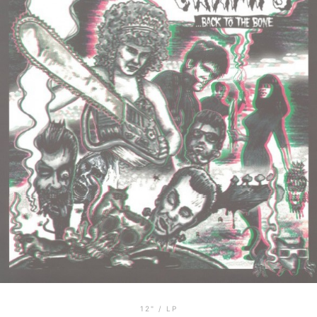
12" / LP