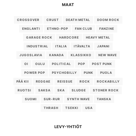
MAAT
CROSSOVER
CRUST
DEATH METAL
DOOM ROCK
ENGLANTI
ETHNO-POP
FAN CLUB
FANZINE
GARAGE ROCK
HARDCORE
HEAVY METAL
INDUSTRIAL
ITALIA
ITÄVALTA
JAPANI
JUGOSLAVIA
KANADA
KLASSIKKO
NEW WAVE
OI
OULU
POLITICAL
POP
POST PUNK
POWER POP
PSYCHOBILLY
PUNK
PUOLA
PÄÄ KII
REGGAE
REISSUE
ROCK
ROCKABILLY
RUOTSI
SAKSA
SKA
SLUDGE
STONER ROCK
SUOMI
SUR-RUR
SYNTH WAVE
TANSKA
THRASH
TSEKKI
USA
LEVY-YHTIÖT