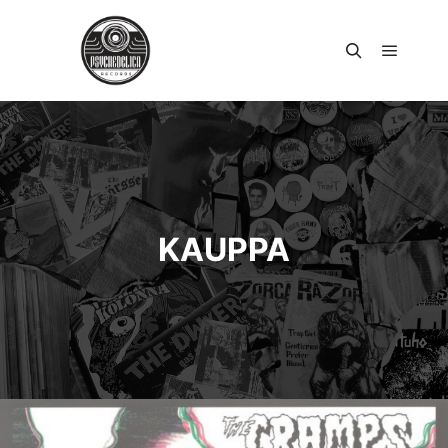
Päävali
Haku
KAUPPA