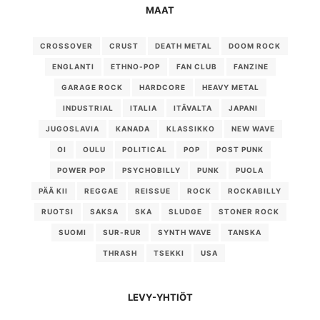
MAAT
CROSSOVER
CRUST
DEATH METAL
DOOM ROCK
ENGLANTI
ETHNO-POP
FAN CLUB
FANZINE
GARAGE ROCK
HARDCORE
HEAVY METAL
INDUSTRIAL
ITALIA
ITÄVALTA
JAPANI
JUGOSLAVIA
KANADA
KLASSIKKO
NEW WAVE
OI
OULU
POLITICAL
POP
POST PUNK
POWER POP
PSYCHOBILLY
PUNK
PUOLA
PÄÄ KII
REGGAE
REISSUE
ROCK
ROCKABILLY
RUOTSI
SAKSA
SKA
SLUDGE
STONER ROCK
SUOMI
SUR-RUR
SYNTH WAVE
TANSKA
THRASH
TSEKKI
USA
LEVY-YHTIÖT