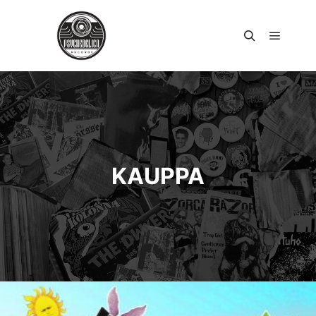
Päävali
Haku
KAUPPA