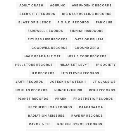
ADULT CRASH
AGIPUNK
AVE PHOENIX RECORDS
BEER CITY RECORDS
BIG STAR ROLLING RECORDS
BLAST OF SILENCE
F.O.A.D. RECORDS
FAN CLUB
FAREWELL RECORDS
FINNISH HARDCORE
FITLESS LIFE RECORDS
GATE OF DELIRIA
GOODWILL RECORDS
GROUND ZERO
HALF BEAR HALF CAT
HELL'S TONE RECORDS
HELLSTONE RECORDS
HILJAISET LEVYT
IF SOCIETY
ILP RECORDS
IT'S ELEVEN RECORDS
JAHTI RECORDS
JOTESKII GROTESKII
JT CLASSICS
NO PLAN RECORDS
NUNCHAKUPUNK
PEKU RECORDS
PLANET RECORDS
PRANK
PROSTHETIC RECORDS
PSYCHEDELICA RECORDS
RAAKANAAMA
RADIATION REISSUES
RAVE UP RECORDS
RAZOR & TIE
ROCKIN' GYROS RECORDS