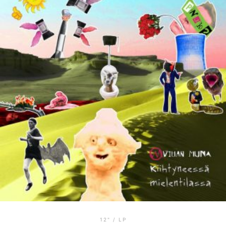
12" / LP