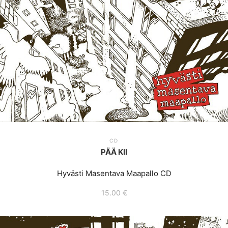
CD
PÄÄ KII
Hyvästi Masentava Maapallo CD
15.00
€