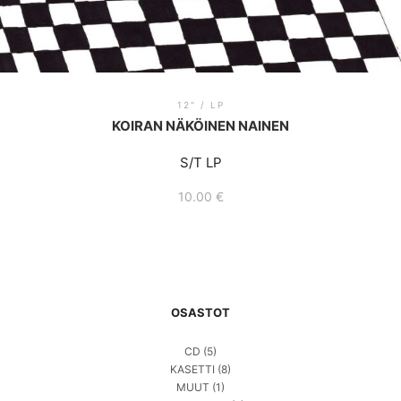
12" / LP
KOIRAN NÄKÖINEN NAINEN
S/T LP
10.00
€
OSASTOT
CD
(5)
KASETTI
(8)
MUUT
(1)