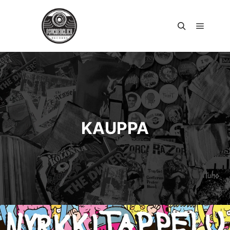
Päävali
Haku
KAUPPA