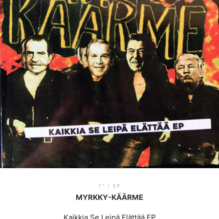
7" / EP
MYRKKY-KÄÄRME
Kaikkia Se Leipä Elättää EP