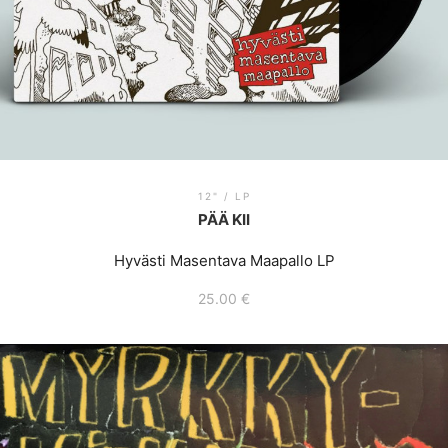
12" / LP
PÄÄ KII
Hyvästi Masentava Maapallo LP
25.00
€