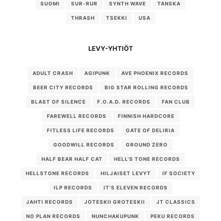
SUOMI
SUR-RUR
SYNTH WAVE
TANSKA
THRASH
TSEKKI
USA
LEVY-YHTIÖT
ADULT CRASH
AGIPUNK
AVE PHOENIX RECORDS
BEER CITY RECORDS
BIG STAR ROLLING RECORDS
BLAST OF SILENCE
F.O.A.D. RECORDS
FAN CLUB
FAREWELL RECORDS
FINNISH HARDCORE
FITLESS LIFE RECORDS
GATE OF DELIRIA
GOODWILL RECORDS
GROUND ZERO
HALF BEAR HALF CAT
HELL'S TONE RECORDS
HELLSTONE RECORDS
HILJAISET LEVYT
IF SOCIETY
ILP RECORDS
IT'S ELEVEN RECORDS
JAHTI RECORDS
JOTESKII GROTESKII
JT CLASSICS
NO PLAN RECORDS
NUNCHAKUPUNK
PEKU RECORDS