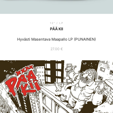
12" / LP
PÄÄ KII
Hyvästi Masentava Maapallo LP (PUNAINEN)
27.00
€