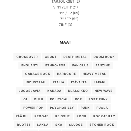
TARJOUKSET
(2)
VINYYLIT
(121)
12" / LP
(69)
7" / EP
(52)
ZINE
(3)
MAAT
CROSSOVER
CRUST
DEATH METAL
DOOM ROCK
ENGLANTI
ETHNO-POP
FAN CLUB
FANZINE
GARAGE ROCK
HARDCORE
HEAVY METAL
INDUSTRIAL
ITALIA
ITÄVALTA
JAPANI
JUGOSLAVIA
KANADA
KLASSIKKO
NEW WAVE
OI
OULU
POLITICAL
POP
POST PUNK
POWER POP
PSYCHOBILLY
PUNK
PUOLA
PÄÄ KII
REGGAE
REISSUE
ROCK
ROCKABILLY
RUOTSI
SAKSA
SKA
SLUDGE
STONER ROCK