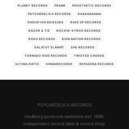
PLANET RECORDS
PRANK
PROSTHETIC RECORDS
PSYCHEDELICA RECORDS
RAAKANAAMA
RADIATION REISSUES
RAVE UP RECORDS
RAZOR & TIE
ROCKIN' GYROS RECORDS
ROKU RECORDS
RUIN NATION RECORDS
SALATUT ELÄMÄT
SHE RECORDS
TORNADO RIDE RECORDS
TWISTED CHORDS
ULTIMA RATIO
VINNARECORDS
WIFAGENA RECORDS
PSYCHEDELICA RECORDS
Uleåborg punkrock webstore est. 1998.
Independent record label & record shop.