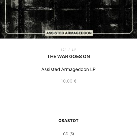
12" / LP
THE WAR GOES ON
Assisted Armageddon LP
10.00
€
OSASTOT
CD
(5)