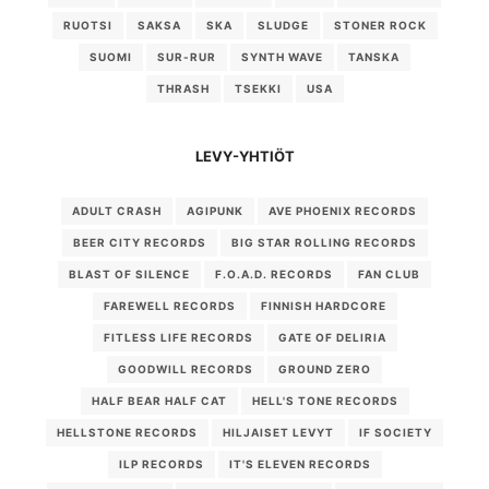
RUOTSI
SAKSA
SKA
SLUDGE
STONER ROCK
SUOMI
SUR-RUR
SYNTH WAVE
TANSKA
THRASH
TSEKKI
USA
LEVY-YHTIÖT
ADULT CRASH
AGIPUNK
AVE PHOENIX RECORDS
BEER CITY RECORDS
BIG STAR ROLLING RECORDS
BLAST OF SILENCE
F.O.A.D. RECORDS
FAN CLUB
FAREWELL RECORDS
FINNISH HARDCORE
FITLESS LIFE RECORDS
GATE OF DELIRIA
GOODWILL RECORDS
GROUND ZERO
HALF BEAR HALF CAT
HELL'S TONE RECORDS
HELLSTONE RECORDS
HILJAISET LEVYT
IF SOCIETY
ILP RECORDS
IT'S ELEVEN RECORDS