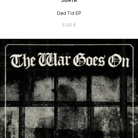
JUNTA
Død Tid EP
5.00
€