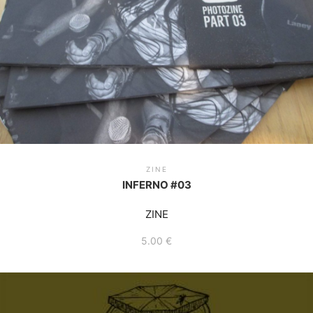
ZINE
INFERNO #03
ZINE
5.00
€