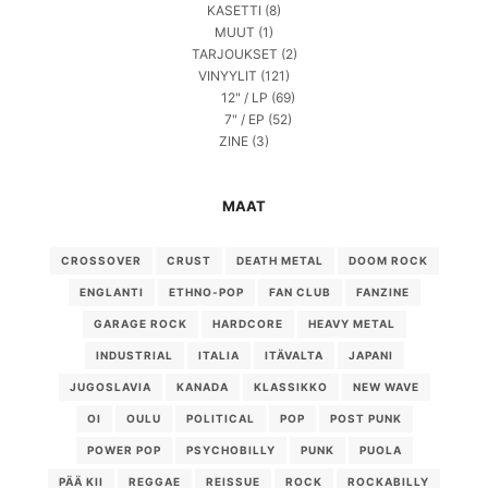
KASETTI
(8)
MUUT
(1)
TARJOUKSET
(2)
VINYYLIT
(121)
12" / LP
(69)
7" / EP
(52)
ZINE
(3)
MAAT
CROSSOVER
CRUST
DEATH METAL
DOOM ROCK
ENGLANTI
ETHNO-POP
FAN CLUB
FANZINE
GARAGE ROCK
HARDCORE
HEAVY METAL
INDUSTRIAL
ITALIA
ITÄVALTA
JAPANI
JUGOSLAVIA
KANADA
KLASSIKKO
NEW WAVE
OI
OULU
POLITICAL
POP
POST PUNK
POWER POP
PSYCHOBILLY
PUNK
PUOLA
PÄÄ KII
REGGAE
REISSUE
ROCK
ROCKABILLY