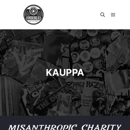
Päävali
Haku
KAUPPA