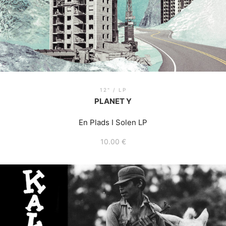
12" / LP
PLANET Y
En Plads I Solen LP
10.00
€