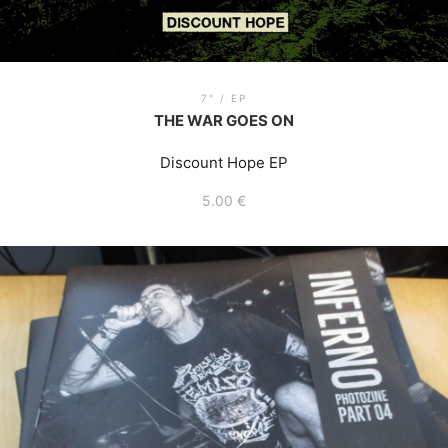
7" / EP
THE WAR GOES ON
Discount Hope EP
5.00
€