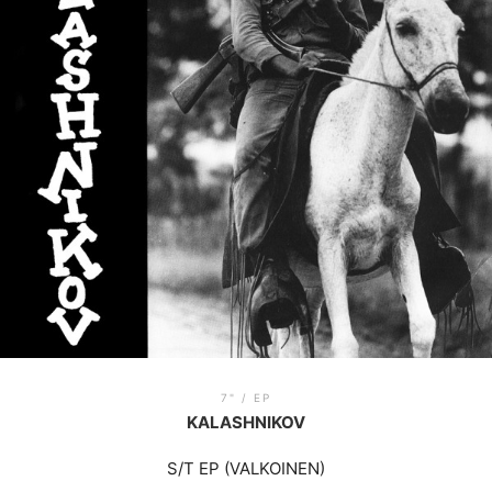
7" / EP
KALASHNIKOV
S/T EP (VALKOINEN)