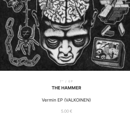
7" / EP
THE HAMMER
Vermin EP (VALKOINEN)
5.00
€