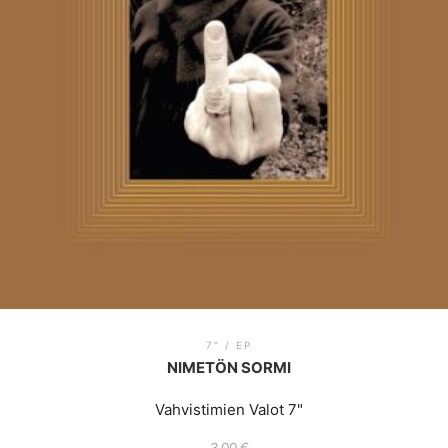
7" / EP
NIMETÖN SORMI
Vahvistimien Valot 7"
3.00
€