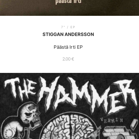
7" / EP
STIGGAN ANDERSSON
Päästä Irti EP
2.00
€