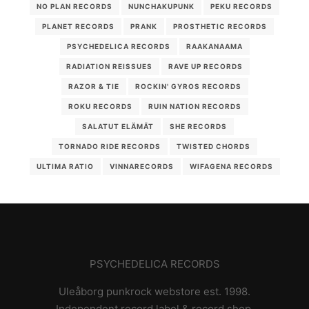
NO PLAN RECORDS
NUNCHAKUPUNK
PEKU RECORDS
PLANET RECORDS
PRANK
PROSTHETIC RECORDS
PSYCHEDELICA RECORDS
RAAKANAAMA
RADIATION REISSUES
RAVE UP RECORDS
RAZOR & TIE
ROCKIN' GYROS RECORDS
ROKU RECORDS
RUIN NATION RECORDS
SALATUT ELÄMÄT
SHE RECORDS
TORNADO RIDE RECORDS
TWISTED CHORDS
ULTIMA RATIO
VINNARECORDS
WIFAGENA RECORDS
PSYCHEDELICA RECORDS
Uleåborg punkrock webstore est. 1998.
Independent record label & record shop.