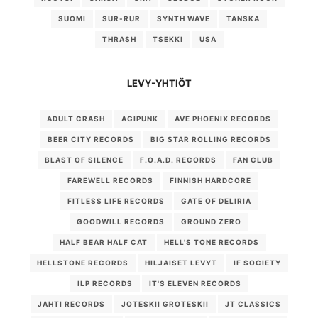
SUOMI
SUR-RUR
SYNTH WAVE
TANSKA
THRASH
TSEKKI
USA
LEVY-YHTIÖT
ADULT CRASH
AGIPUNK
AVE PHOENIX RECORDS
BEER CITY RECORDS
BIG STAR ROLLING RECORDS
BLAST OF SILENCE
F.O.A.D. RECORDS
FAN CLUB
FAREWELL RECORDS
FINNISH HARDCORE
FITLESS LIFE RECORDS
GATE OF DELIRIA
GOODWILL RECORDS
GROUND ZERO
HALF BEAR HALF CAT
HELL'S TONE RECORDS
HELLSTONE RECORDS
HILJAISET LEVYT
IF SOCIETY
ILP RECORDS
IT'S ELEVEN RECORDS
JAHTI RECORDS
JOTESKII GROTESKII
JT CLASSICS