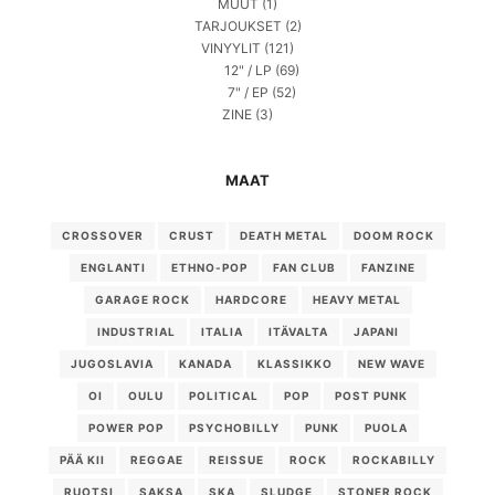
MUUT
(1)
TARJOUKSET
(2)
VINYYLIT
(121)
12" / LP
(69)
7" / EP
(52)
ZINE
(3)
MAAT
CROSSOVER
CRUST
DEATH METAL
DOOM ROCK
ENGLANTI
ETHNO-POP
FAN CLUB
FANZINE
GARAGE ROCK
HARDCORE
HEAVY METAL
INDUSTRIAL
ITALIA
ITÄVALTA
JAPANI
JUGOSLAVIA
KANADA
KLASSIKKO
NEW WAVE
OI
OULU
POLITICAL
POP
POST PUNK
POWER POP
PSYCHOBILLY
PUNK
PUOLA
PÄÄ KII
REGGAE
REISSUE
ROCK
ROCKABILLY
RUOTSI
SAKSA
SKA
SLUDGE
STONER ROCK