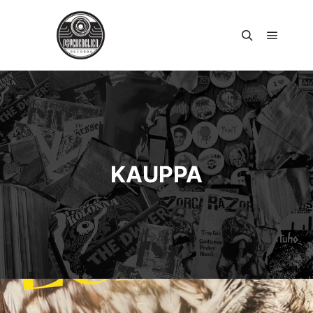
Päävali
Haku
KAUPPA