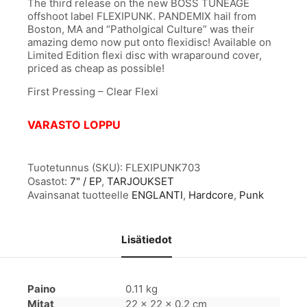
The third release on the new BOSS TUNEAGE
offshoot label FLEXIPUNK. PANDEMIX hail from
Boston, MA and “Patholgical Culture” was their
amazing demo now put onto flexidisc! Available on
Limited Edition flexi disc with wraparound cover,
priced as cheap as possible!
First Pressing – Clear Flexi
VARASTO LOPPU
Tuotetunnus (SKU):
FLEXIPUNK703
Osastot:
7" / EP
,
TARJOUKSET
Avainsanat tuotteelle
ENGLANTI
,
Hardcore
,
Punk
Lisätiedot
Paino
0.11 kg
Mitat
22 × 22 × 0.2 cm