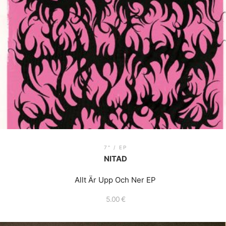
7" / EP
NITAD
Allt Är Upp Och Ner EP
5.00
€