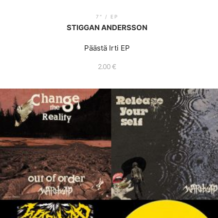
7" / EP
STIGGAN ANDERSSON
Päästä Irti EP
2.00
€