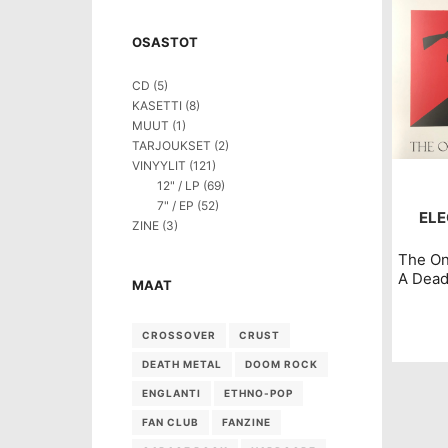
OSASTOT
CD
(5)
KASETTI
(8)
MUUT
(1)
TARJOUKSET
(2)
VINYYLIT
(121)
12" / LP
(69)
7" / EP
(52)
ELE
ZINE
(3)
The On
A Dead
MAAT
CROSSOVER
CRUST
DEATH METAL
DOOM ROCK
ENGLANTI
ETHNO-POP
FAN CLUB
FANZINE