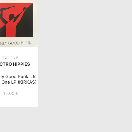
12" / LP
CTRO HIPPIES
ly Good Punk… Is
 One LP (KIRKAS)
15.00
€