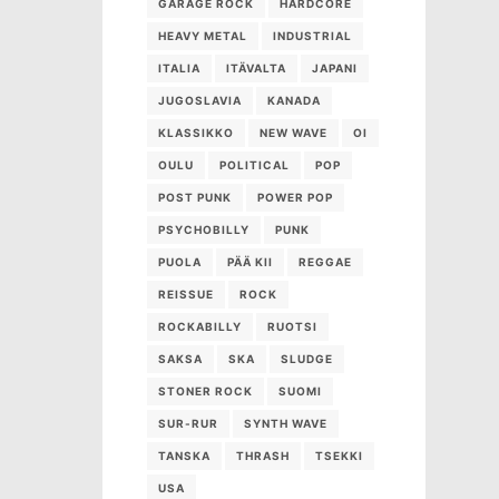
GARAGE ROCK
HARDCORE
HEAVY METAL
INDUSTRIAL
ITALIA
ITÄVALTA
JAPANI
JUGOSLAVIA
KANADA
KLASSIKKO
NEW WAVE
OI
OULU
POLITICAL
POP
POST PUNK
POWER POP
PSYCHOBILLY
PUNK
PUOLA
PÄÄ KII
REGGAE
REISSUE
ROCK
ROCKABILLY
RUOTSI
SAKSA
SKA
SLUDGE
STONER ROCK
SUOMI
SUR-RUR
SYNTH WAVE
TANSKA
THRASH
TSEKKI
USA