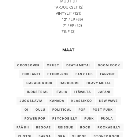
MUUT
(1)
TARJOUKSET
(2)
VINYYLIT
(121)
12" / LP
(69)
7" / EP
(52)
ZINE
(3)
MAAT
CROSSOVER
CRUST
DEATH METAL
DOOM ROCK
ENGLANTI
ETHNO-POP
FAN CLUB
FANZINE
GARAGE ROCK
HARDCORE
HEAVY METAL
INDUSTRIAL
ITALIA
ITÄVALTA
JAPANI
JUGOSLAVIA
KANADA
KLASSIKKO
NEW WAVE
OI
OULU
POLITICAL
POP
POST PUNK
POWER POP
PSYCHOBILLY
PUNK
PUOLA
PÄÄ KII
REGGAE
REISSUE
ROCK
ROCKABILLY
RUOTSI
SAKSA
SKA
SLUDGE
STONER ROCK