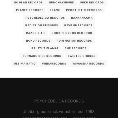
NO PLAN RECORDS
NUNCHAKUPUNK
PEKU RECORDS
PLANET RECORDS
PRANK
PROSTHETIC RECORDS
PSYCHEDELICA RECORDS
RAAKANAAMA
RADIATION REISSUES
RAVE UP RECORDS
RAZOR & TIE
ROCKIN' GYROS RECORDS
ROKU RECORDS
RUIN NATION RECORDS
SALATUT ELÄMÄT
SHE RECORDS
TORNADO RIDE RECORDS
TWISTED CHORDS
ULTIMA RATIO
VINNARECORDS
WIFAGENA RECORDS
PSYCHEDELICA RECORDS
Uleåborg punkrock webstore est. 1998.