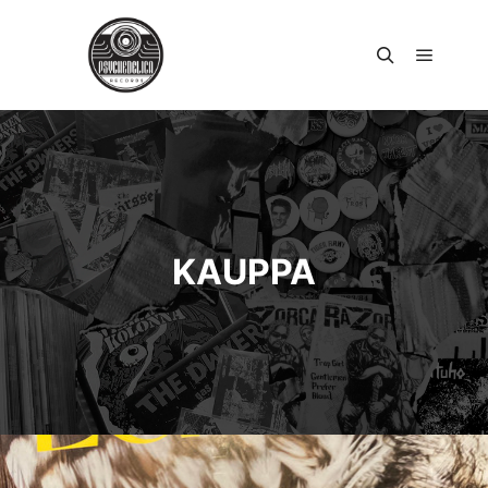
Päävali
Haku
KAUPPA