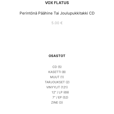
VOX FLATUS
Perintönä Päähine Tai Joulupukkitakki CD
5.00
€
OSASTOT
CD
(5)
KASETTI
(8)
MUUT
(1)
TARJOUKSET
(2)
VINYYLIT
(121)
12" / LP
(69)
7" / EP
(52)
ZINE
(3)