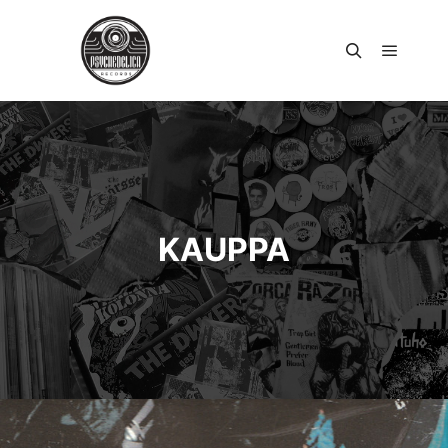
Päävali
Haku
KAUPPA