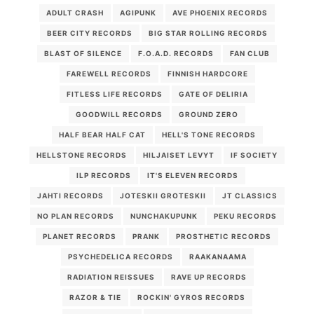
ADULT CRASH
AGIPUNK
AVE PHOENIX RECORDS
BEER CITY RECORDS
BIG STAR ROLLING RECORDS
BLAST OF SILENCE
F.O.A.D. RECORDS
FAN CLUB
FAREWELL RECORDS
FINNISH HARDCORE
FITLESS LIFE RECORDS
GATE OF DELIRIA
GOODWILL RECORDS
GROUND ZERO
HALF BEAR HALF CAT
HELL'S TONE RECORDS
HELLSTONE RECORDS
HILJAISET LEVYT
IF SOCIETY
ILP RECORDS
IT'S ELEVEN RECORDS
JAHTI RECORDS
JOTESKII GROTESKII
JT CLASSICS
NO PLAN RECORDS
NUNCHAKUPUNK
PEKU RECORDS
PLANET RECORDS
PRANK
PROSTHETIC RECORDS
PSYCHEDELICA RECORDS
RAAKANAAMA
RADIATION REISSUES
RAVE UP RECORDS
RAZOR & TIE
ROCKIN' GYROS RECORDS