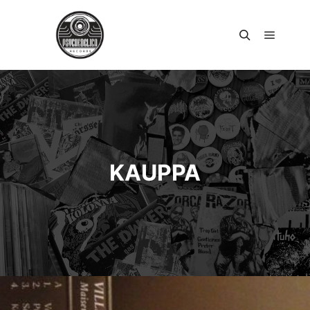
Päävali
Haku
KAUPPA