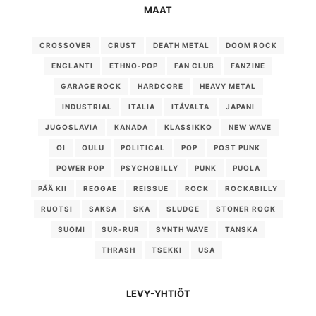
MAAT
CROSSOVER
CRUST
DEATH METAL
DOOM ROCK
ENGLANTI
ETHNO-POP
FAN CLUB
FANZINE
GARAGE ROCK
HARDCORE
HEAVY METAL
INDUSTRIAL
ITALIA
ITÄVALTA
JAPANI
JUGOSLAVIA
KANADA
KLASSIKKO
NEW WAVE
OI
OULU
POLITICAL
POP
POST PUNK
POWER POP
PSYCHOBILLY
PUNK
PUOLA
PÄÄ KII
REGGAE
REISSUE
ROCK
ROCKABILLY
RUOTSI
SAKSA
SKA
SLUDGE
STONER ROCK
SUOMI
SUR-RUR
SYNTH WAVE
TANSKA
THRASH
TSEKKI
USA
LEVY-YHTIÖT