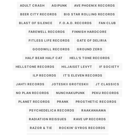
ADULT CRASH
AGIPUNK
AVE PHOENIX RECORDS
BEER CITY RECORDS
BIG STAR ROLLING RECORDS
BLAST OF SILENCE
F.O.A.D. RECORDS
FAN CLUB
FAREWELL RECORDS
FINNISH HARDCORE
FITLESS LIFE RECORDS
GATE OF DELIRIA
GOODWILL RECORDS
GROUND ZERO
HALF BEAR HALF CAT
HELL'S TONE RECORDS
HELLSTONE RECORDS
HILJAISET LEVYT
IF SOCIETY
ILP RECORDS
IT'S ELEVEN RECORDS
JAHTI RECORDS
JOTESKII GROTESKII
JT CLASSICS
NO PLAN RECORDS
NUNCHAKUPUNK
PEKU RECORDS
PLANET RECORDS
PRANK
PROSTHETIC RECORDS
PSYCHEDELICA RECORDS
RAAKANAAMA
RADIATION REISSUES
RAVE UP RECORDS
RAZOR & TIE
ROCKIN' GYROS RECORDS