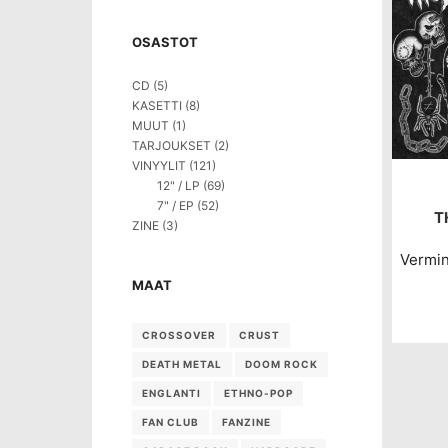
OSASTOT
CD
(5)
KASETTI
(8)
MUUT
(1)
TARJOUKSET
(2)
VINYYLIT
(121)
12" / LP
(69)
7" / EP
(52)
T
ZINE
(3)
Vermi
MAAT
CROSSOVER
CRUST
DEATH METAL
DOOM ROCK
ENGLANTI
ETHNO-POP
FAN CLUB
FANZINE