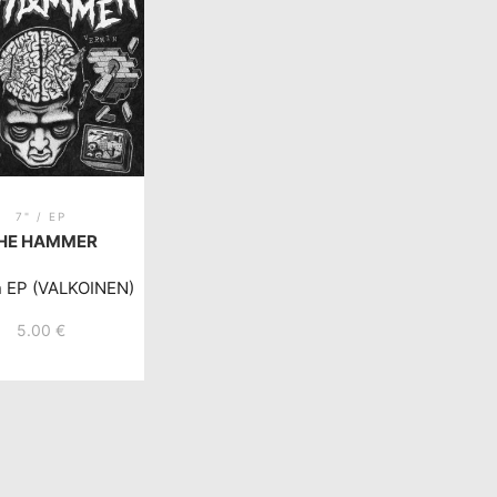
7" / EP
HE HAMMER
n EP (VALKOINEN)
5.00
€