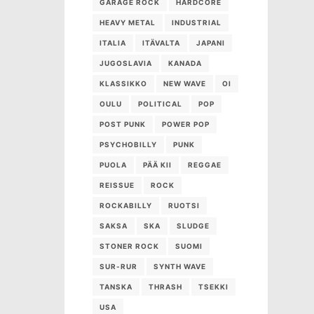
GARAGE ROCK
HARDCORE
HEAVY METAL
INDUSTRIAL
ITALIA
ITÄVALTA
JAPANI
JUGOSLAVIA
KANADA
KLASSIKKO
NEW WAVE
OI
OULU
POLITICAL
POP
POST PUNK
POWER POP
PSYCHOBILLY
PUNK
PUOLA
PÄÄ KII
REGGAE
REISSUE
ROCK
ROCKABILLY
RUOTSI
SAKSA
SKA
SLUDGE
STONER ROCK
SUOMI
SUR-RUR
SYNTH WAVE
TANSKA
THRASH
TSEKKI
USA