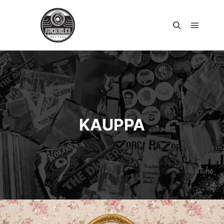
Päävali
Haku
KAUPPA