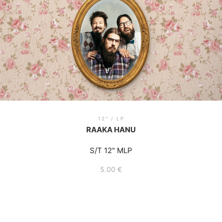
12" / LP
RAAKA HANU
S/T 12" MLP
5.00
€