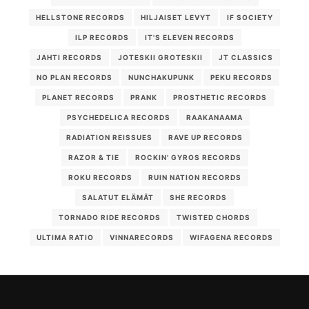
HELLSTONE RECORDS
HILJAISET LEVYT
IF SOCIETY
ILP RECORDS
IT'S ELEVEN RECORDS
JAHTI RECORDS
JOTESKII GROTESKII
JT CLASSICS
NO PLAN RECORDS
NUNCHAKUPUNK
PEKU RECORDS
PLANET RECORDS
PRANK
PROSTHETIC RECORDS
PSYCHEDELICA RECORDS
RAAKANAAMA
RADIATION REISSUES
RAVE UP RECORDS
RAZOR & TIE
ROCKIN' GYROS RECORDS
ROKU RECORDS
RUIN NATION RECORDS
SALATUT ELÄMÄT
SHE RECORDS
TORNADO RIDE RECORDS
TWISTED CHORDS
ULTIMA RATIO
VINNARECORDS
WIFAGENA RECORDS