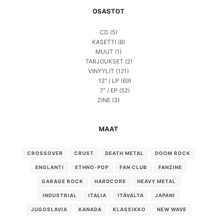
OSASTOT
CD
(5)
KASETTI
(8)
MUUT
(1)
TARJOUKSET
(2)
VINYYLIT
(121)
12" / LP
(69)
7" / EP
(52)
ZINE
(3)
MAAT
CROSSOVER
CRUST
DEATH METAL
DOOM ROCK
ENGLANTI
ETHNO-POP
FAN CLUB
FANZINE
GARAGE ROCK
HARDCORE
HEAVY METAL
INDUSTRIAL
ITALIA
ITÄVALTA
JAPANI
JUGOSLAVIA
KANADA
KLASSIKKO
NEW WAVE