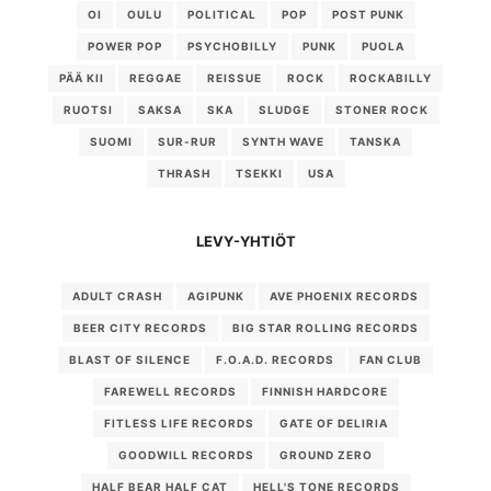
OI
OULU
POLITICAL
POP
POST PUNK
POWER POP
PSYCHOBILLY
PUNK
PUOLA
PÄÄ KII
REGGAE
REISSUE
ROCK
ROCKABILLY
RUOTSI
SAKSA
SKA
SLUDGE
STONER ROCK
SUOMI
SUR-RUR
SYNTH WAVE
TANSKA
THRASH
TSEKKI
USA
LEVY-YHTIÖT
ADULT CRASH
AGIPUNK
AVE PHOENIX RECORDS
BEER CITY RECORDS
BIG STAR ROLLING RECORDS
BLAST OF SILENCE
F.O.A.D. RECORDS
FAN CLUB
FAREWELL RECORDS
FINNISH HARDCORE
FITLESS LIFE RECORDS
GATE OF DELIRIA
GOODWILL RECORDS
GROUND ZERO
HALF BEAR HALF CAT
HELL'S TONE RECORDS