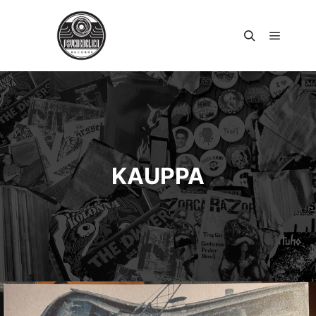
Päävali
Haku
KAUPPA