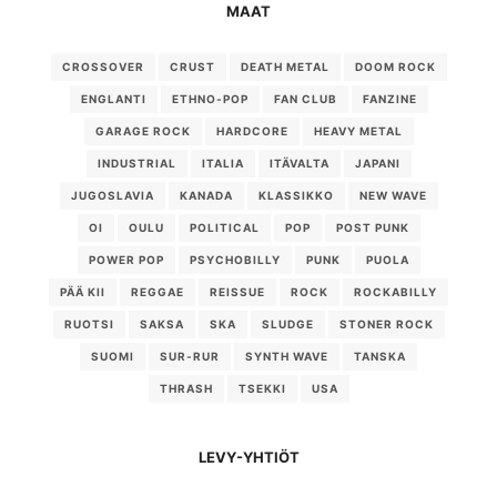
MAAT
CROSSOVER
CRUST
DEATH METAL
DOOM ROCK
ENGLANTI
ETHNO-POP
FAN CLUB
FANZINE
GARAGE ROCK
HARDCORE
HEAVY METAL
INDUSTRIAL
ITALIA
ITÄVALTA
JAPANI
JUGOSLAVIA
KANADA
KLASSIKKO
NEW WAVE
OI
OULU
POLITICAL
POP
POST PUNK
POWER POP
PSYCHOBILLY
PUNK
PUOLA
PÄÄ KII
REGGAE
REISSUE
ROCK
ROCKABILLY
RUOTSI
SAKSA
SKA
SLUDGE
STONER ROCK
SUOMI
SUR-RUR
SYNTH WAVE
TANSKA
THRASH
TSEKKI
USA
LEVY-YHTIÖT