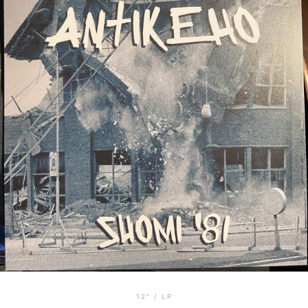
12" / LP