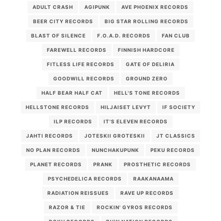
ADULT CRASH
AGIPUNK
AVE PHOENIX RECORDS
BEER CITY RECORDS
BIG STAR ROLLING RECORDS
BLAST OF SILENCE
F.O.A.D. RECORDS
FAN CLUB
FAREWELL RECORDS
FINNISH HARDCORE
FITLESS LIFE RECORDS
GATE OF DELIRIA
GOODWILL RECORDS
GROUND ZERO
HALF BEAR HALF CAT
HELL'S TONE RECORDS
HELLSTONE RECORDS
HILJAISET LEVYT
IF SOCIETY
ILP RECORDS
IT'S ELEVEN RECORDS
JAHTI RECORDS
JOTESKII GROTESKII
JT CLASSICS
NO PLAN RECORDS
NUNCHAKUPUNK
PEKU RECORDS
PLANET RECORDS
PRANK
PROSTHETIC RECORDS
PSYCHEDELICA RECORDS
RAAKANAAMA
RADIATION REISSUES
RAVE UP RECORDS
RAZOR & TIE
ROCKIN' GYROS RECORDS