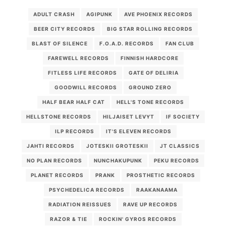
ADULT CRASH
AGIPUNK
AVE PHOENIX RECORDS
BEER CITY RECORDS
BIG STAR ROLLING RECORDS
BLAST OF SILENCE
F.O.A.D. RECORDS
FAN CLUB
FAREWELL RECORDS
FINNISH HARDCORE
FITLESS LIFE RECORDS
GATE OF DELIRIA
GOODWILL RECORDS
GROUND ZERO
HALF BEAR HALF CAT
HELL'S TONE RECORDS
HELLSTONE RECORDS
HILJAISET LEVYT
IF SOCIETY
ILP RECORDS
IT'S ELEVEN RECORDS
JAHTI RECORDS
JOTESKII GROTESKII
JT CLASSICS
NO PLAN RECORDS
NUNCHAKUPUNK
PEKU RECORDS
PLANET RECORDS
PRANK
PROSTHETIC RECORDS
PSYCHEDELICA RECORDS
RAAKANAAMA
RADIATION REISSUES
RAVE UP RECORDS
RAZOR & TIE
ROCKIN' GYROS RECORDS