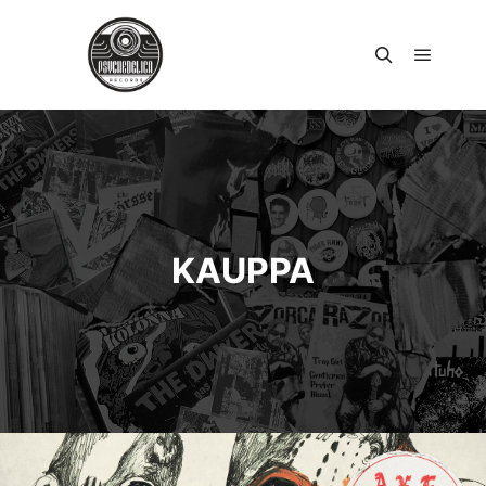
Päävali
Haku
KAUPPA