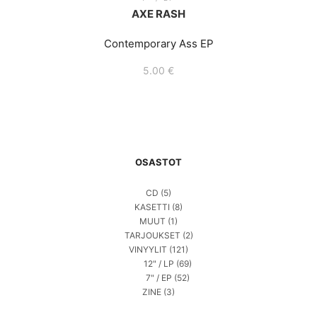
AXE RASH
Contemporary Ass EP
5.00
€
OSASTOT
CD
(5)
KASETTI
(8)
MUUT
(1)
TARJOUKSET
(2)
VINYYLIT
(121)
12" / LP
(69)
7" / EP
(52)
ZINE
(3)