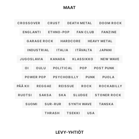
MAAT
CROSSOVER
CRUST
DEATH METAL
DOOM ROCK
ENGLANTI
ETHNO-POP
FAN CLUB
FANZINE
GARAGE ROCK
HARDCORE
HEAVY METAL
INDUSTRIAL
ITALIA
ITÄVALTA
JAPANI
JUGOSLAVIA
KANADA
KLASSIKKO
NEW WAVE
OI
OULU
POLITICAL
POP
POST PUNK
POWER POP
PSYCHOBILLY
PUNK
PUOLA
PÄÄ KII
REGGAE
REISSUE
ROCK
ROCKABILLY
RUOTSI
SAKSA
SKA
SLUDGE
STONER ROCK
SUOMI
SUR-RUR
SYNTH WAVE
TANSKA
THRASH
TSEKKI
USA
LEVY-YHTIÖT