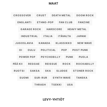
MAAT
CROSSOVER
CRUST
DEATH METAL
DOOM ROCK
ENGLANTI
ETHNO-POP
FAN CLUB
FANZINE
GARAGE ROCK
HARDCORE
HEAVY METAL
INDUSTRIAL
ITALIA
ITÄVALTA
JAPANI
JUGOSLAVIA
KANADA
KLASSIKKO
NEW WAVE
OI
OULU
POLITICAL
POP
POST PUNK
POWER POP
PSYCHOBILLY
PUNK
PUOLA
PÄÄ KII
REGGAE
REISSUE
ROCK
ROCKABILLY
RUOTSI
SAKSA
SKA
SLUDGE
STONER ROCK
SUOMI
SUR-RUR
SYNTH WAVE
TANSKA
THRASH
TSEKKI
USA
LEVY-YHTIÖT