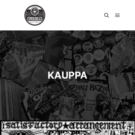
Päävali
Haku
KAUPPA