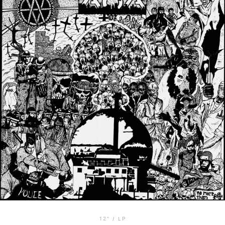
12" / LP