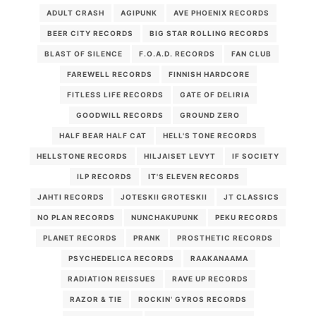
ADULT CRASH
AGIPUNK
AVE PHOENIX RECORDS
BEER CITY RECORDS
BIG STAR ROLLING RECORDS
BLAST OF SILENCE
F.O.A.D. RECORDS
FAN CLUB
FAREWELL RECORDS
FINNISH HARDCORE
FITLESS LIFE RECORDS
GATE OF DELIRIA
GOODWILL RECORDS
GROUND ZERO
HALF BEAR HALF CAT
HELL'S TONE RECORDS
HELLSTONE RECORDS
HILJAISET LEVYT
IF SOCIETY
ILP RECORDS
IT'S ELEVEN RECORDS
JAHTI RECORDS
JOTESKII GROTESKII
JT CLASSICS
NO PLAN RECORDS
NUNCHAKUPUNK
PEKU RECORDS
PLANET RECORDS
PRANK
PROSTHETIC RECORDS
PSYCHEDELICA RECORDS
RAAKANAAMA
RADIATION REISSUES
RAVE UP RECORDS
RAZOR & TIE
ROCKIN' GYROS RECORDS