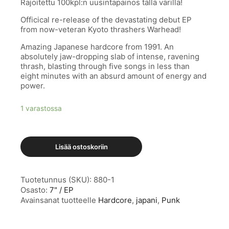
Rajoitettu 100kpl:n uusintapainos tällä värillä!
Officical re-release of the devastating debut EP
from now-veteran Kyoto thrashers Warhead!
Amazing Japanese hardcore from 1991. An
absolutely jaw-dropping slab of intense, ravening
thrash, blasting through five songs in less than
eight minutes with an absurd amount of energy and
power.
1 varastossa
Lisää ostoskoriin
Tuotetunnus (SKU):
880-1
Osasto:
7" / EP
Avainsanat tuotteelle
Hardcore
,
japani
,
Punk