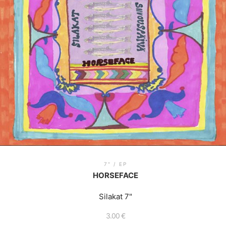
7" / EP
HORSEFACE
Silakat 7"
3.00
€