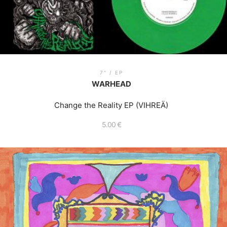
7" / EP
WARHEAD
Change the Reality EP (VIHREÄ)
5.00
€