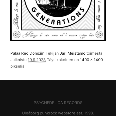
Palaa Red Dons:iin
Tekijän
Jari Meistamo
toimesta
Julkaistu
19.9.2023
Täysikokoinen on
1400 × 1400
pikseliä
PSYCHEDELICA RECORDS
Uleåborg punkrock webstore est. 1998.