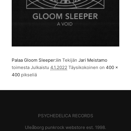
Palaa Gloom Sleeper:iin
Tekijän
Jari Meistamo
toimesta
Julkaistu
4.1.2022
Täysikokoinen on
400 ×
400
pikseliä
PSYCHEDELICA RECORDS
Uleåborg punkrock webstore est. 1998.