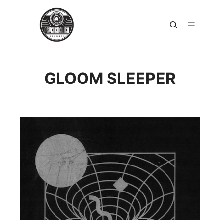
Päävali
Haku
GLOOM SLEEPER