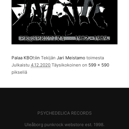
Palaa KBO!:iin
Tekijän
Jari Meistamo
toimesta
Julkaistu
4.12.2020
Täysikokoinen on
599 × 590
pikseliä
PSYCHEDELICA RECORDS
Uleåborg punkrock webstore est. 1998.