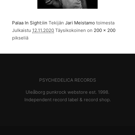
Palaa In Sight:iin
Tekijän
Jari Meistamo
toimesta
Julkaistu
12.11.2020
Täysikokoinen on
200 × 200
pikseliä
PSYCHEDELICA RECORDS
Uleåborg punkrock webstore est. 1998.
Independent record label & record shop.