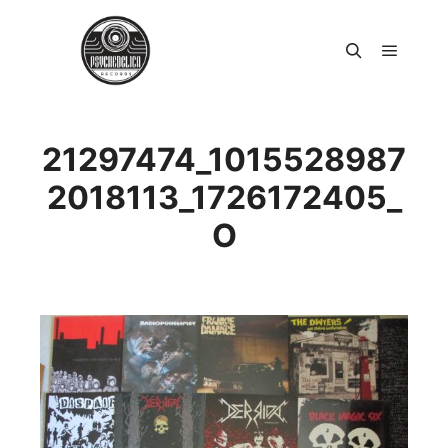
Päävali
Haku
21297474_1015528987
2018113_1726172405_
O