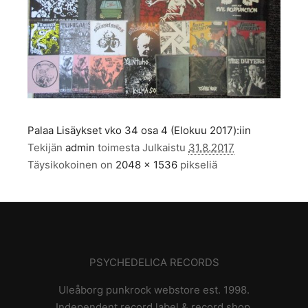
Palaa Lisäykset vko 34 osa 4 (Elokuu 2017):iin
Tekijän
admin
toimesta
Julkaistu
31.8.2017
Täysikokoinen on
2048 × 1536
pikseliä
PSYCHEDELICA RECORDS
Uleåborg punkrock webstore est. 1998.
Independent record label & record shop.